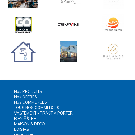
Nos PRODUITS
Nos OFFRES
Nos COMMERCES
TOUS NOS COMMERCES
VÃŠTEMENT - PRÃŠT A PORTER
BIEN ÃŠTRE
MAISON & DECO
LOISIRS