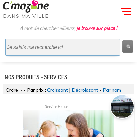
MENU
DANS MA VILLE
Avant de chercher ailleurs,
je trouve sur place !
Nos COMMERCES
Nos PRODUITS
Nos PRODUITS
Nos OFFRES
Maison & DÃ©co
Habillement
Alimentation
Producteurs
Bien-Ãªtre
Papeterie
Artisans
Services
Loisirs
NOS PRODUITS - SERVICES
Ordre >
- Par prix :
Croissant
|
Décroissant
-
Par nom
Service House