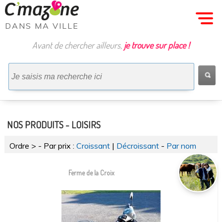
MENU
DANS MA VILLE
Avant de chercher ailleurs,
je trouve sur place !
Nos COMMERCES
Nos PRODUITS
Nos PRODUITS
Nos OFFRES
Maison & DÃ©co
Habillement
Alimentation
Producteurs
Bien-Ãªtre
Papeterie
Artisans
Services
Loisirs
NOS PRODUITS - LOISIRS
Ordre >
- Par prix :
Croissant
|
Décroissant
-
Par nom
Ferme de la Croix