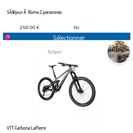
SÃ©jour Ã Rome 2 personnes
250.00
€
ttc
Sélectionner
GoSport
VTT Carbone LaPierre