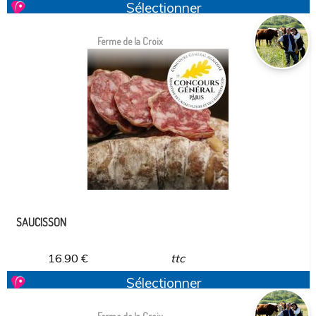
Sélectionner
Ferme de la Croix
SAUCISSON
16.90
€
ttc
Sélectionner