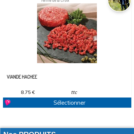
Ferme de la Croix
VIANDE HACHEE
8.75
€
ttc
Sélectionner