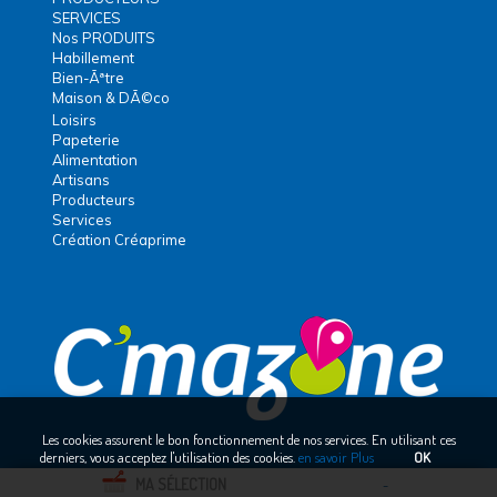
SERVICES
Nos PRODUITS
Habillement
Bien-Ãªtre
Maison & DÃ©co
Loisirs
Papeterie
Alimentation
Artisans
Producteurs
Services
Création Créaprime
Les cookies assurent le bon fonctionnement de nos services. En utilisant ces
derniers, vous acceptez l'utilisation des cookies.
en savoir Plus
OK
MA SÉLECTION
-