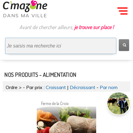
MENU
DANS MA VILLE
Avant de chercher ailleurs,
je trouve sur place !
Nos COMMERCES
Nos PRODUITS
Nos PRODUITS
Nos OFFRES
Maison & DÃ©co
Habillement
Alimentation
Producteurs
Bien-Ãªtre
Papeterie
Artisans
Services
Loisirs
NOS PRODUITS - ALIMENTATION
Ordre >
- Par prix :
Croissant
|
Décroissant
-
Par nom
Ferme de la Croix